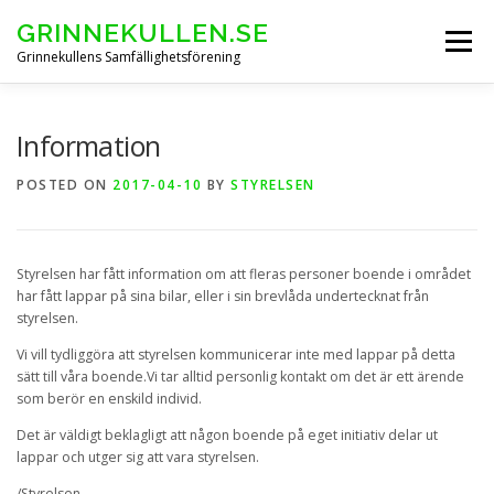
Skip
GRINNEKULLEN.SE
to
Menu
content
Grinnekullens Samfällighetsförening
HEM
NYHETER
BOENDEINFO
Information
POSTED ON
2017-04-10
BY
STYRELSEN
GRINNEKULLEBLADET
Styrelsen har fått information om att fleras personer boende i området
ARKIV FÖRENINGSSTÄMMOR
KONTAKT & FORMULÄR
har fått lappar på sina bilar, eller i sin brevlåda undertecknat från
styrelsen.
Vi vill tydliggöra att styrelsen kommunicerar inte med lappar på detta
sätt till våra boende.Vi tar alltid personlig kontakt om det är ett ärende
som berör en enskild individ.
Det är väldigt beklagligt att någon boende på eget initiativ delar ut
lappar och utger sig att vara styrelsen.
/Styrelsen