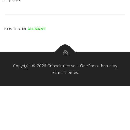
POSTED IN
ALLMÄNT
Copyright © 2026 Grinnekullen.se
–
OnePress
theme by
FameThemes