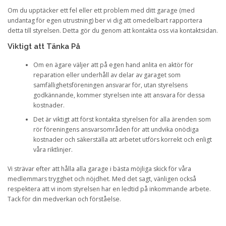
Om du upptäcker ett fel eller ett problem med ditt garage (med
undantag för egen utrustning) ber vi dig att omedelbart rapportera
detta till styrelsen. Detta gör du genom att kontakta oss via kontaktsidan.
Viktigt att Tänka På
Om en ägare väljer att på egen hand anlita en aktör för
reparation eller underhåll av delar av garaget som
samfällighetsföreningen ansvarar för, utan styrelsens
godkännande, kommer styrelsen inte att ansvara för dessa
kostnader.
Det är viktigt att först kontakta styrelsen för alla ärenden som
rör föreningens ansvarsområden för att undvika onödiga
kostnader och säkerställa att arbetet utförs korrekt och enligt
våra riktlinjer.
Vi strävar efter att hålla alla garage i bästa möjliga skick för våra
medlemmars trygghet och nöjdhet. Med det sagt, vänligen också
respektera att vi inom styrelsen har en ledtid på inkommande arbete.
Tack för din medverkan och förståelse.