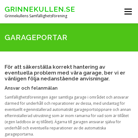
Skip
GRINNEKULLEN.SE
to
Menu
content
Grinnekullens Samfällighetsförening
HEM
NYHETER
BOENDEINFO
GARAGEPORTAR
GRINNEKULLEBLADET
För att säkerställa korrekt hantering av
eventuella problem med våra garage, ber vi er
vänligen följa nedanstående anvisningar.
ARKIV FÖRENINGSSTÄMMOR
KONTAKT & FORMULÄR
Ansvar och felanmälan
Samfällighetsföreningen äger samtliga garage i området och ansvarar
därmed för underhåll och reparationer av dessa, med undantag för
eventuellt egeninstallerad automatiskt garageportsöppnare och annan
efterinstallerad utrustning som är inom ramarna för vad som är tillåtet
(egen laddbox är ej tillåtet). Ägarna till garagen ansvarar själva för
underhåll och eventuella reparationer av de automatiska
garageportarna.