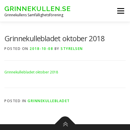
Skip
GRINNEKULLEN.SE
to
Menu
content
Grinnekullens Samfällighetsförening
HEM
NYHETER
BOENDEINFO
Grinnekullebladet oktober 2018
POSTED ON
2018-10-08
BY
STYRELSEN
GRINNEKULLEBLADET
Grinnekullebladet oktober 2018
ARKIV FÖRENINGSSTÄMMOR
KONTAKT & FORMULÄR
POSTED IN
GRINNEKULLEBLADET