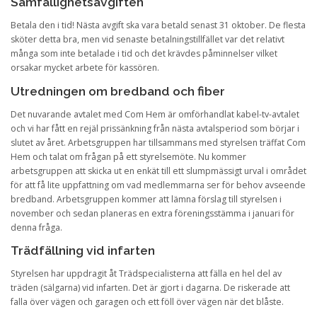
Samfällighetsavgiften
Betala den i tid! Nästa avgift ska vara betald senast 31 oktober. De flesta
sköter detta bra, men vid senaste betalningstillfället var det relativt
många som inte betalade i tid och det krävdes påminnelser vilket
orsakar mycket arbete för kassören.
Utredningen om bredband och fiber
Det nuvarande avtalet med Com Hem är omförhandlat kabel-tv-avtalet
och vi har fått en rejäl prissänkning från nästa avtalsperiod som börjar i
slutet av året. Arbetsgruppen har tillsammans med styrelsen träffat Com
Hem och talat om frågan på ett styrelsemöte. Nu kommer
arbetsgruppen att skicka ut en enkät till ett slumpmässigt urval i området
för att få lite uppfattning om vad medlemmarna ser för behov avseende
bredband. Arbetsgruppen kommer att lämna förslag till styrelsen i
november och sedan planeras en extra föreningsstämma i januari för
denna fråga.
Trädfällning vid infarten
Styrelsen har uppdragit åt Trädspecialisterna att fälla en hel del av
träden (sälgarna) vid infarten. Det är gjort i dagarna. De riskerade att
falla över vägen och garagen och ett föll över vägen när det blåste.