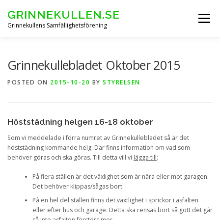
Skip
GRINNEKULLEN.SE
to
Menu
content
Grinnekullens Samfällighetsförening
HEM
NYHETER
BOENDEINFO
Grinnekullebladet Oktober 2015
POSTED ON
2015-10-20
BY
STYRELSEN
GRINNEKULLEBLADET
Höststädning helgen 16-18 oktober
ARKIV FÖRENINGSSTÄMMOR
KONTAKT & FORMULÄR
Som vi meddelade i förra numret av Grinnekullebladet så är det
höststädning kommande helg. Där finns information om vad som
behöver göras och ska göras. Till detta vill vi
lägga till
:
På flera ställen är det växlighet som är nära eller mot garagen.
Det behöver klippas/sågas bort.
På en hel del ställen finns det växtlighet i sprickor i asfalten
eller efter hus och garage. Detta ska rensas bort så gott det går
så inte asfalten förstörs mer.