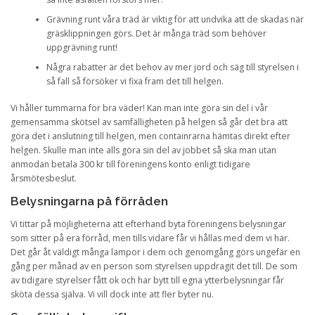
Grävning runt våra träd är viktig för att undvika att de skadas när
gräsklippningen görs. Det är många träd som behöver
uppgrävning runt!
Några rabatter är det behov av mer jord och säg till styrelsen i
så fall så försöker vi fixa fram det till helgen.
Vi håller tummarna för bra väder! Kan man inte göra sin del i vår
gemensamma skötsel av samfälligheten på helgen så går det bra att
göra det i anslutning till helgen, men containrarna hämtas direkt efter
helgen. Skulle man inte alls göra sin del av jobbet så ska man utan
anmodan betala 300 kr till föreningens konto enligt tidigare
årsmötesbeslut.
Belysningarna på förråden
Vi tittar på möjligheterna att efterhand byta föreningens belysningar
som sitter på era förråd, men tills vidare får vi hållas med dem vi har.
Det går åt väldigt många lampor i dem och genomgång görs ungefär en
gång per månad av en person som styrelsen uppdragit det till. De som
av tidigare styrelser fått ok och har bytt till egna ytterbelysningar får
sköta dessa själva. Vi vill dock inte att fler byter nu.