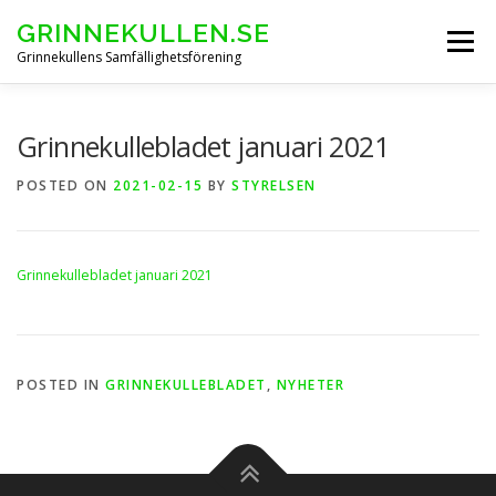
Skip
GRINNEKULLEN.SE
to
Menu
content
Grinnekullens Samfällighetsförening
HEM
NYHETER
BOENDEINFO
Grinnekullebladet januari 2021
POSTED ON
2021-02-15
BY
STYRELSEN
GRINNEKULLEBLADET
Grinnekullebladet januari 2021
ARKIV FÖRENINGSSTÄMMOR
KONTAKT & FORMULÄR
POSTED IN
GRINNEKULLEBLADET
,
NYHETER