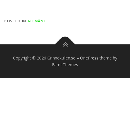
POSTED IN
ALLMÄNT
Copyright © 2026 Grinnekullen.se
–
OnePress
theme by
FameThemes