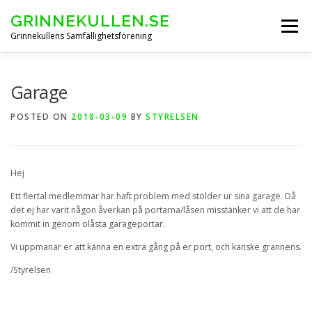
Skip
GRINNEKULLEN.SE
to
Menu
content
Grinnekullens Samfällighetsförening
HEM
NYHETER
BOENDEINFO
Garage
POSTED ON
2018-03-09
BY
STYRELSEN
GRINNEKULLEBLADET
Hej
ARKIV FÖRENINGSSTÄMMOR
KONTAKT & FORMULÄR
Ett flertal medlemmar har haft problem med stölder ur sina garage. Då
det ej har varit någon åverkan på portarna/låsen misstänker vi att de har
kommit in genom olåsta garageportar.
Vi uppmanar er att känna en extra gång på er port, och kanske grannens.
/Styrelsen