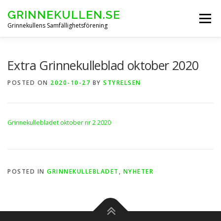
Skip
GRINNEKULLEN.SE
to
Menu
content
Grinnekullens Samfällighetsförening
HEM
NYHETER
BOENDEINFO
Extra Grinnekulleblad oktober 2020
POSTED ON
2020-10-27
BY
STYRELSEN
GRINNEKULLEBLADET
Grinnekullebladet oktober nr 2 2020
ARKIV FÖRENINGSSTÄMMOR
KONTAKT & FORMULÄR
POSTED IN
GRINNEKULLEBLADET
,
NYHETER