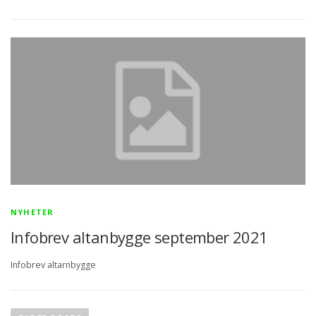
NYHETER
Infobrev altanbygge september 2021
Infobrev altarnbygge
P