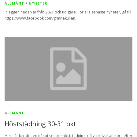
r
ALLMÄNT
/
NYHETER
Inläggen nedan är från 2021 och tidigare. För alla senaste nyheter, gå till
https://www.facebook.com/grinnekullen.
ALLMÄNT
Höststädning 30-31 okt
Hej. I år blir det en något senare höststädning, då vi prövar att köra efter