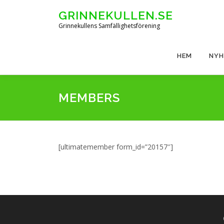
Skip
GRINNEKULLEN.SE
to
Grinnekullens Samfällighetsförening
content
HEM
NYH
MEMBERS
[ultimatemember form_id=”20157″]