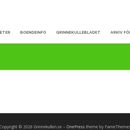
ETER
BOENDEINFO
GRINNEKULLEBLADET
ARKIV F
Copyright © 2026 Grinnekullen.se
–
OnePress
theme by FameTheme